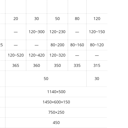
20
30
50
80
120
—
120~300
120~230
—
120~150
25
—
—
80~200
80~160
80~120
120~520
120~420
120~320
—
—
365
360
350
335
315
50
30
1140
×
500
1450
×
600
×
150
750
×
250
450