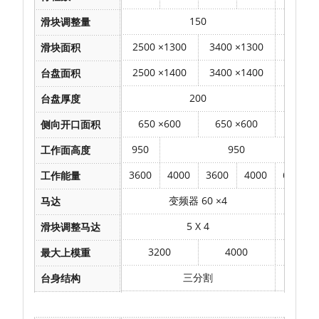
150
150
滑块调整量
2500
×
1300
3400
×
1300
2700
×
滑块面积
2500
×
1400
3400
×
1400
2700
×
台盘面积
200
台盘厚度
650
×
600
650
×
600
700
×
侧向开口面积
950
950
工作面高度
3600
4000
3600
4000
6000
工作能量
变频器
60
×
4
马达
5 X 4
滑块调整马达
3200
4000
35
最大上模重
三分割
台身结构