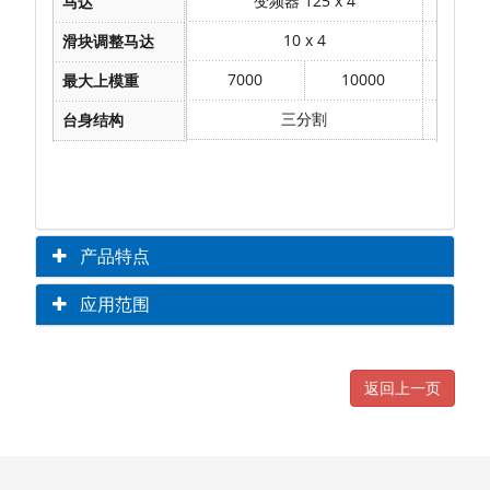
变频器
125 x 4
马达
10 x 4
滑块调整马达
7000
10000
100
最大上模重
三分割
台身结构
产品特点
应用范围
返回上一页