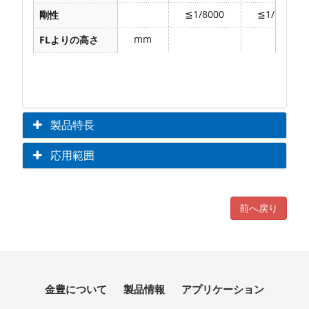
≦1/8000
≦1/8000
剛性
mm
FLよりの高さ
備考：上表のパラメータは当社標準で、ユーザーの実際需要
製品特長
応用範囲
前へ戻り
金豊について
製品情報
アプリケーション