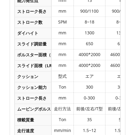
mm
13
13
能力発生点
mm
900/1100
900/1100
ストローク長さ
SPM
8~18
8~18
ストローク数
mm
1300
1300
ダイハイト
mm
650
650
スライド調節量
mm
4000*2000
4600*2500
ボルスター面積（LR*FB）
mm
4000*2000
4600*2500
スライド面積（LR*FB）
型式
エア
エア
クッション
Ton
300
300
クッション能力
mm
0-300
0-300
ストローク長さ
走行方法
前後/左右/T型
前後/左右/T型
ムービングボルスター
Ton
35
50
積載質量
mm/min
1.5~12
1.5~12
走行速度