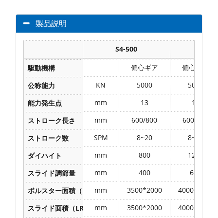
製品説明
S4-500
S4
偏心ギア
偏心ギア
駆動機構
KN
5000
5000
公称能力
mm
13
13
能力発生点
mm
600/800
600/800
ストローク長さ
SPM
8~20
8~20
ストローク数
mm
800
1200
ダイハイト
mm
400
600
スライド調節量
mm
3500*2000
4000*2200
ボルスター面積（LR*FB）
mm
3500*2000
4000*2200
スライド面積（LR*FB）