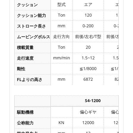
型式
エア
エア
クッション
Ton
120
120
クッション能力
mm
0-200
0-200
ストローク長さ
走行方向
前後/左右/T型
前後/左右/T型
ムービングボルスター
Ton
20
25
積載質量
mm/min
1.5~12
1.5~12
走行速度
≦1/8000
≦1/8000
剛性
mm
6872
8226
FLよりの高さ
備考：上表のパラメータは当社標準で、ユーザーの実際需要
S4-1200
偏心ギヤ
偏心ギヤ
駆動機構
KN
12000
12000
公称能力