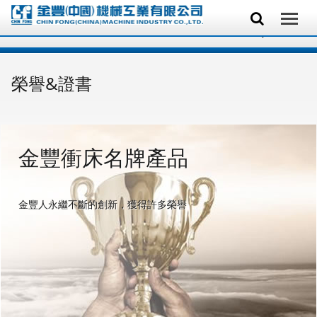
榮譽&證書
金豐衝床名牌產品
金豐人永繼不斷的創新，獲得許多榮譽