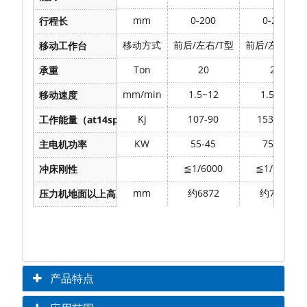
mm
0-200
0-200
行程长
移动方式
前后/左右/T型
前后/左右/T型
移动工作台
Ton
20
20
承重
mm/min
1.5~12
1.5~12
移动速度
Kj
107-90
153-115
工作能量（at14spm）
KW
55-45
75-55
主电机功率
≦1/6000
≦1/6000
冲床刚性
mm
约6872
约7100
压力机地面以上高度
备注：本表内的技术参数为金丰基本参数，用户可根据具体使
产品特点