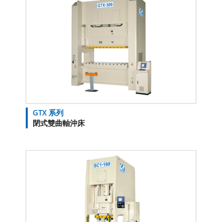
GTX 系列
閉式雙曲軸沖床