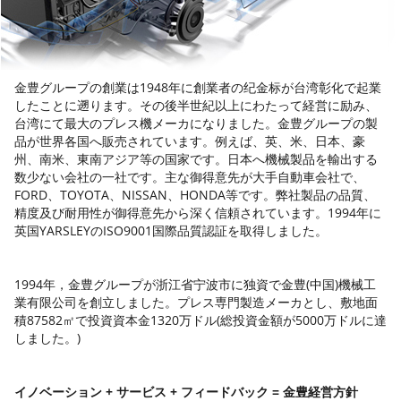
金豊グループの創業は1948年に創業者の纪金标が台湾彰化で起業
したことに遡ります。その後半世紀以上にわたって経営に励み、
台湾にて最大のプレス機メーカになりました。金豊グループの製
品が世界各国へ販売されています。例えば、英、米、日本、豪
州、南米、東南アジア等の国家です。日本へ機械製品を輸出する
数少ない会社の一社です。主な御得意先が大手自動車会社で、
FORD、TOYOTA、NISSAN、HONDA等です。弊社製品の品質、
精度及び耐用性が御得意先から深く信頼されています。1994年に
英国YARSLEYのISO9001国際品質認証を取得しました。
1994年，金豊グループが浙江省宁波市に独資で金豊(中国)機械工
業有限公司を創立しました。プレス専門製造メーカとし、敷地面
積87582㎡で投資資本金1320万ドル(総投資金額が5000万ドルに達
しました。)
イノベーション + サービス + フィードバック = 金豊経営方針