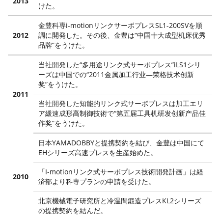
2013
けた。
金豊科専i-motionリンクサーボプレスSL1-200SVを順
2012
調に開発した。その後、金豊は“中国十大成型机床优秀
品牌”をうけた。
当社開発した“多用途リンク式サーボプレス”iLS1シリ
ーズは中国での“2011金属加工行业—荣格技术创新
奖”をうけた。
2011
当社開発した知能的リンク式サーボプレスは加工エリ
ア緩速成形高制御技術で“第五届工具机研发创新产品佳
作奖”をうけた。
日本YAMADOBBYと提携契約を結び、金豊は中国にて
EHシリーズ高速プレスを生産始めた。
「I-motionリンク式サーボプレス技術開発計画」は経
2010
済部より科専プランの申請を受けた。
北京機械電子研究所と冷温間鍛造プレスKL2シリーズ
の提携契約を結んだ。