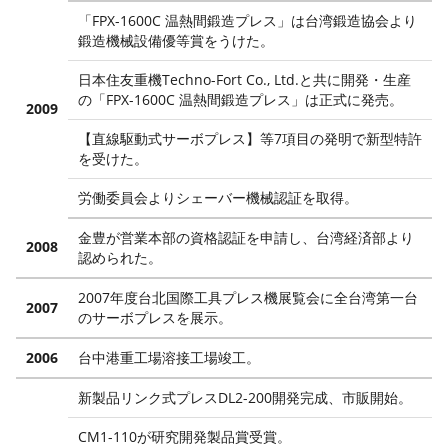
「FPX-1600C 温熱間鍛造プレス」は台湾鍛造協会より
鍛造機械設備優等賞をうけた。
日本住友重機Techno-Fort Co., Ltd.と共に開発・生産
の「FPX-1600C 温熱間鍛造プレス」は正式に発売。
2009
【直線駆動式サーボプレス】等7項目の発明で新型特許
を受けた。
労働委員会よりシェーバー機械認証を取得。
金豊が営業本部の資格認証を申請し、台湾経済部より
2008
認められた。
2007年度台北国際工具プレス機展覧会に全台湾第一台
2007
のサーボプレスを展示。
2006
台中港重工場溶接工場竣工。
新製品リンク式プレスDL2-200開発完成、市販開始。
CM1-110が研究開発製品賞受賞。