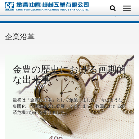
企業沿革
金豊の歴史における画期的
な出来事
最初は「金豐鉄工場」として創業しました。 今のような
集団化した国際企業に発展してきたまで、数回にわたる経
済危機の洗礼を受けました。。